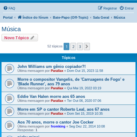
FAQ
Registrar
Entrar
Portal
Índice do fórum
Bate-Papo (Off-Topic)
Sala Geral
Música
Música
Novo Tópico
1
2
3
Próximo
52 tópicos
Tópicos
John Williams um gênio copiador?!
Última mensagem por
Parallax
«
Dom Out 15, 2023 11:58
Morre o compositor Vangelis, de 'Carruagens de Fogo' e
'Blade Runner', aos 79 anos
Última mensagem por
Parallax
«
Qui Mai 19, 2022 03:19
Eddie Van Halen morre aos 65 anos
Última mensagem por
Parallax
«
Ter Out 06, 2020 07:06
Morre em SP o cantor Roberto Leal, aos 67 anos
Última mensagem por
Parallax
«
Dom Set 15, 2019 10:35
Aos 70 anos, morre o cantor Joe Cocker
Última mensagem por
fromking
«
Seg Dez 22, 2014 10:08
Respostas:
1