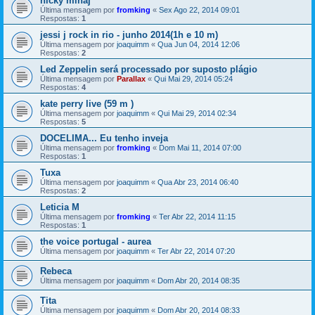
nicky minaj
Última mensagem por
fromking
«
Sex Ago 22, 2014 09:01
Respostas:
1
jessi j rock in rio - junho 2014(1h e 10 m)
Última mensagem por
joaquimm
«
Qua Jun 04, 2014 12:06
Respostas:
2
Led Zeppelin será processado por suposto plágio
Última mensagem por
Parallax
«
Qui Mai 29, 2014 05:24
Respostas:
4
kate perry live (59 m )
Última mensagem por
joaquimm
«
Qui Mai 29, 2014 02:34
Respostas:
5
DOCELIMA... Eu tenho inveja
Última mensagem por
fromking
«
Dom Mai 11, 2014 07:00
Respostas:
1
Tuxa
Última mensagem por
joaquimm
«
Qua Abr 23, 2014 06:40
Respostas:
2
Leticia M
Última mensagem por
fromking
«
Ter Abr 22, 2014 11:15
Respostas:
1
the voice portugal - aurea
Última mensagem por
joaquimm
«
Ter Abr 22, 2014 07:20
Rebeca
Última mensagem por
joaquimm
«
Dom Abr 20, 2014 08:35
Tita
Última mensagem por
joaquimm
«
Dom Abr 20, 2014 08:33