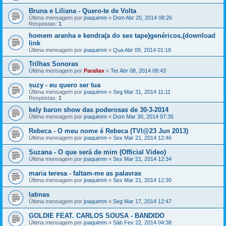
Bruna e Liliana - Quero-te de Volta
Última mensagem por
joaquimm
«
Dom Abr 20, 2014 08:26
Respostas:
1
homem aranha e kendra(a do sex tape)genéricos,(download
link
Última mensagem por
joaquimm
«
Qua Abr 09, 2014 01:18
Trilhas Sonoras
Última mensagem por
Parallax
«
Ter Abr 08, 2014 08:43
suzy - eu quero ser tua
Última mensagem por
joaquimm
«
Seg Mar 31, 2014 11:11
Respostas:
1
kely baron show das poderosas de 30-3-2014
Última mensagem por
joaquimm
«
Dom Mar 30, 2014 07:35
Rebeca - O meu nome é Rebeca (TVI@23 Jun 2013)
Última mensagem por
joaquimm
«
Sex Mar 21, 2014 12:46
Suzana - O que será de mim (Official Video)
Última mensagem por
joaquimm
«
Sex Mar 21, 2014 12:34
maria teresa - faltam-me as palavras
Última mensagem por
joaquimm
«
Sex Mar 21, 2014 12:30
latinas
Última mensagem por
joaquimm
«
Seg Mar 17, 2014 12:47
GOLDIE FEAT. CARLOS SOUSA - BANDIDO
Última mensagem por
joaquimm
«
Sáb Fev 22, 2014 04:38