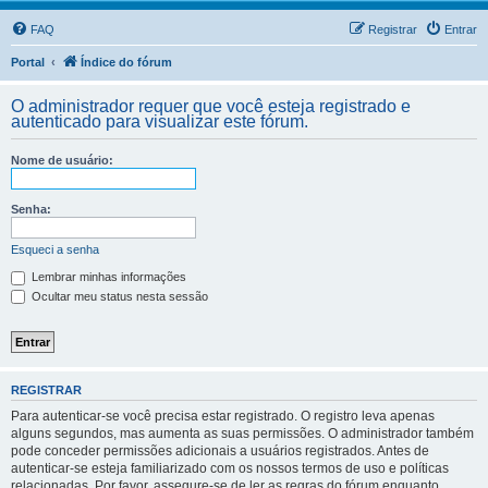
FAQ
Registrar
Entrar
Portal
Índice do fórum
O administrador requer que você esteja registrado e
autenticado para visualizar este fórum.
Nome de usuário:
Senha:
Esqueci a senha
Lembrar minhas informações
Ocultar meu status nesta sessão
REGISTRAR
Para autenticar-se você precisa estar registrado. O registro leva apenas
alguns segundos, mas aumenta as suas permissões. O administrador também
pode conceder permissões adicionais a usuários registrados. Antes de
autenticar-se esteja familiarizado com os nossos termos de uso e políticas
relacionadas. Por favor, assegure-se de ler as regras do fórum enquanto