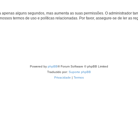
 leva apenas alguns segundos, mas aumenta as suas permissões. O administrador 
s nossos termos de uso e políticas relacionadas. Por favor, assegure-se de ler as
Powered by
phpBB
® Forum Software © phpBB Limited
Traduzido por:
Suporte phpBB
Privacidade
|
Termos