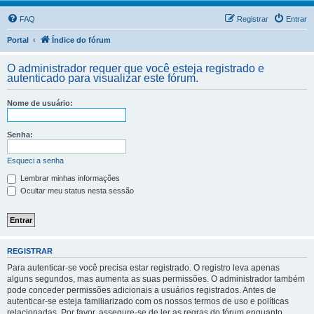
FAQ
Registrar
Entrar
Portal
Índice do fórum
O administrador requer que você esteja registrado e
autenticado para visualizar este fórum.
Nome de usuário:
Senha:
Esqueci a senha
Lembrar minhas informações
Ocultar meu status nesta sessão
REGISTRAR
Para autenticar-se você precisa estar registrado. O registro leva apenas
alguns segundos, mas aumenta as suas permissões. O administrador também
pode conceder permissões adicionais a usuários registrados. Antes de
autenticar-se esteja familiarizado com os nossos termos de uso e políticas
relacionadas. Por favor, assegure-se de ler as regras do fórum enquanto