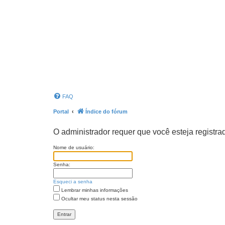
FAQ
Portal
Índice do fórum
O administrador requer que você esteja registrad
Nome de usuário:
Senha:
Esqueci a senha
Lembrar minhas informações
Ocultar meu status nesta sessão