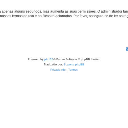
 leva apenas alguns segundos, mas aumenta as suas permissões. O administrador 
s nossos termos de uso e políticas relacionadas. Por favor, assegure-se de ler as
Powered by
phpBB
® Forum Software © phpBB Limited
Traduzido por:
Suporte phpBB
Privacidade
|
Termos