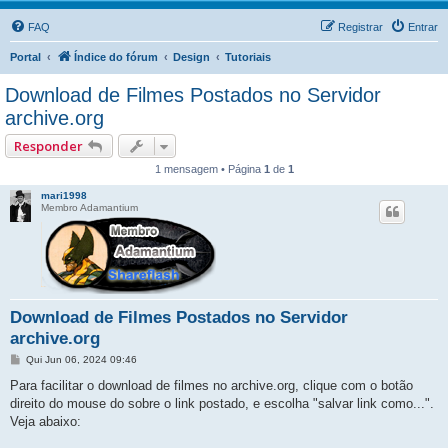
FAQ
Registrar
Entrar
Portal
Índice do fórum
Design
Tutoriais
Download de Filmes Postados no Servidor
archive.org
Responder
1 mensagem • Página
1
de
1
mari1998
Membro Adamantium
Download de Filmes Postados no Servidor
archive.org
M
Qui Jun 06, 2024 09:46
e
n
Para facilitar o download de filmes no archive.org, clique com o botão
s
direito do mouse do sobre o link postado, e escolha "salvar link como...".
a
g
Veja abaixo:
e
m