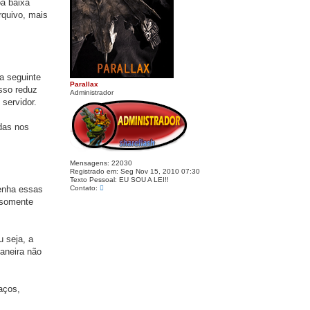
oa baixa
rquivo, mais
da seguinte
Parallax
Isso reduz
Administrador
servidor.
das nos
Mensagens:
22030
Registrado em:
Seg Nov 15, 2010 07:30
Texto Pessoal:
EU SOU A LEI!!
C
Contato:
tenha essas
o
r somente
n
t
a
t
o
u seja, a
P
maneira não
a
r
a
l
l
aços,
a
x