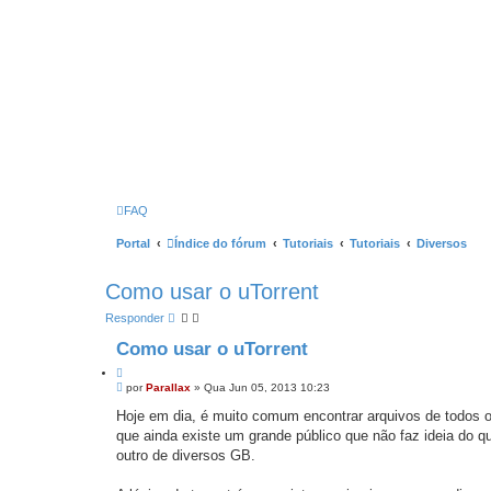
FAQ
Portal
Índice do fórum
Tutoriais
Tutoriais
Diversos
Como usar o uTorrent
Responder
Como usar o uTorrent
C
M
i
por
Parallax
»
Qua Jun 05, 2013 10:23
e
t
n
Hoje em dia, é muito comum encontrar arquivos de todos os
a
s
que ainda existe um grande público que não faz ideia do q
r
a
g
outro de diversos GB.
e
m