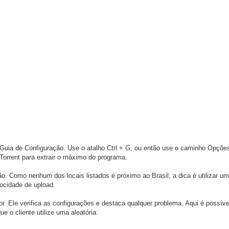
Guia de Configuração. Use o atalho Ctrl + G, ou então use o caminho Opçõe
µTorrent para extrair o máximo do programa.
ão. Como nenhum dos locais listados é próximo ao Brasil, a dica é utilizar um
locidade de upload.
r. Ele verifica as configurações e destaca qualquer problema. Aqui é possível
e o cliente utilize uma aleatória.