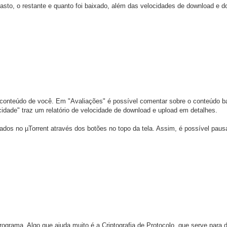
sto, o restante e quanto foi baixado, além das velocidades de download e d
 conteúdo de você. Em "Avaliações" é possível comentar sobre o conteúdo b
cidade" traz um relatório de velocidade de download e upload em detalhes.
ados no µTorrent através dos botões no topo da tela. Assim, é possível paus
grama. Algo que ajuda muito é a Criptografia de Protocolo, que serve para dr