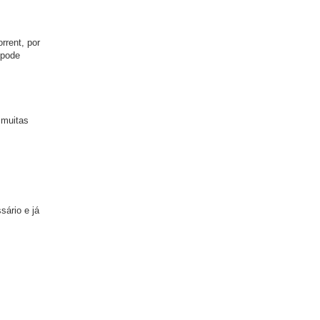
rrent, por
 pode
 muitas
sário e já