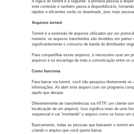
A lógica do torrent é a seguinte: a primeira pessoa a dis
este conteúdo e também passa a disponibilizá-lo, torna
rápidos e eficientes serão os downloads, pois mais pesso
Arquivos torrent
Torrent é a extensão de arquivos utilizados por um protoco
maneira: os arquivos transferidos são divididos em partes 
significantemente o consumo de banda do distribuidor ori
Para compartilhar esses arquivos, é necessário usar um p
arquivos e se encarrega de toda a comunicação entre os u
Como funciona
Para baixar via torrent, você não pesquisa diretamente os
informações. Ao abrir este arquivo com um programa compat
aquilo que desejar.
Diferentemente de transferências via HTTP, um cliente torr
localização de um arquivo). Isso significa mais de uma fon
sequencial e vai “montando” o arquivo como se fosse um q
Basicamente, todas as pessoas que baixaram o torrent envi
criando o arquivo que você queria baixar.