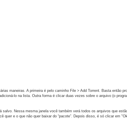
rias maneiras. A primeira é pelo caminho File > Add Torrent. Basta então pr
oná-lo na lista. Outra forma é clicar duas vezes sobre o arquivo (o program
rá salvo. Nessa mesma janela você também verá todos os arquivos que estão
ê quer e o que não quer baixar do “pacote”. Depois disso, é só clicar em "Ok