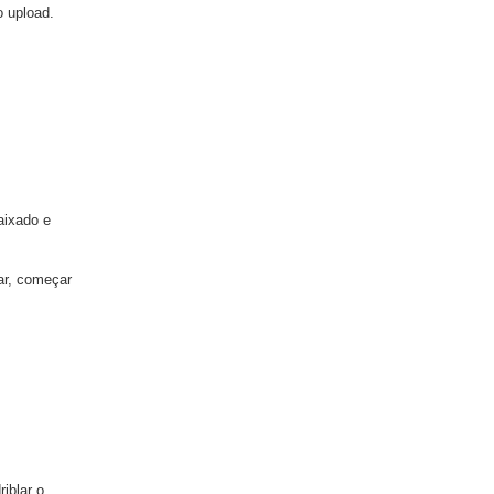
o upload.
aixado e
ar, começar
iblar o