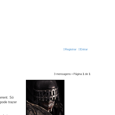
Registrar
Entrar
3 mensagens • Página
1
de
1
rrent. Só
pode trazer