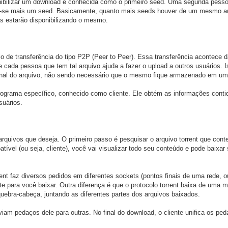
ponibilizar um download é conhecida como o primeiro seed. Uma segunda pess
ndo-se mais um seed. Basicamente, quanto mais seeds houver de um mesmo a
as estarão disponibilizando o mesmo.
lo de transferência do tipo P2P (Peer to Peer). Essa transferência acontece 
e cada pessoa que tem tal arquivo ajuda a fazer o upload a outros usuários. 
ginal do arquivo, não sendo necessário que o mesmo fique armazenado em um 
rograma específico, conhecido como cliente. Ele obtém as informações conti
suários.
 arquivos que deseja. O primeiro passo é pesquisar o arquivo torrent que con
ível (ou seja, cliente), você vai visualizar todo seu conteúdo e pode baixa
ent faz diversos pedidos em diferentes sockets (pontos finais de uma rede, o
te para você baixar. Outra diferença é que o protocolo torrent baixa de uma 
uebra-cabeça, juntando as diferentes partes dos arquivos baixados.
am pedaços dele para outras. No final do download, o cliente unifica os ped