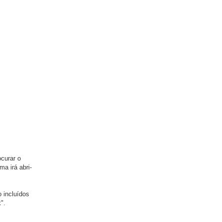
ocurar o
a irá abri-
 incluídos
".