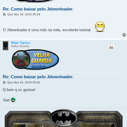
Re: Como baixar pelo Jdownloader.
M
Qua Nov 24, 2010 05:19
e
n
s
a
O Jdownloader é uma mão na roda, excelente tutorial.
g
e
m
White Tigress
Velha Guarda
Re: Como baixar pelo Jdownloader.
M
Qua Nov 24, 2010 05:41
e
n
Q bom q vc gostou!
s
a
g
Vlw!
e
m