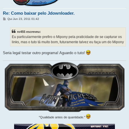
Re: Como baixar pelo Jdownloader.
M
Qui Jun 23, 2011 01:42
e
n
s
ro455 escreveu:
a
g
Eu particularmente prefiro o Mipony pela praticidade de se capturar os
e
links, mas o tuto tá muito bom, futuramente talvez eu faça um do Mipony
m
Seria legal testar outro programa! Aguardo o tuto!
"Qualidade antes de quantidade."