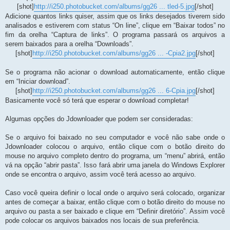
[shot]
http://i250.photobucket.com/albums/gg26 ... tled-5.jpg
[/shot]
Adicione quantos links quiser, assim que os links desejados tiverem sido
analisados e estiverem com status “On line”, clique em “Baixar todos” no
fim da orelha “Captura de links”. O programa passará os arquivos a
serem baixados para a orelha “Downloads”.
[shot]
http://i250.photobucket.com/albums/gg26 ... -Cpia2.jpg
[/shot]
Se o programa não acionar o download automaticamente, então clique
em “Iniciar download”.
[shot]
http://i250.photobucket.com/albums/gg26 ... 6-Cpia.jpg
[/shot]
Basicamente você só terá que esperar o download completar!
Algumas opções do Jdownloader que podem ser consideradas:
Se o arquivo foi baixado no seu computador e você não sabe onde o
Jdownloader colocou o arquivo, então clique com o botão direito do
mouse no arquivo completo dentro do programa, um “menu” abrirá, então
vá na opção “abrir pasta”. Isso fará abrir uma janela do Windows Explorer
onde se encontra o arquivo, assim você terá acesso ao arquivo.
Caso você queira definir o local onde o arquivo será colocado, organizar
antes de começar a baixar, então clique com o botão direito do mouse no
arquivo ou pasta a ser baixado e clique em “Definir diretório”. Assim você
pode colocar os arquivos baixados nos locais de sua preferência.