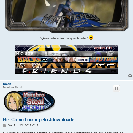
"Qualidade antes de quantidade."
ro455
Membro Steal
Re: Como baixar pelo Jdownloader.
M
Qui Jun 23, 2011 01:11
e
n