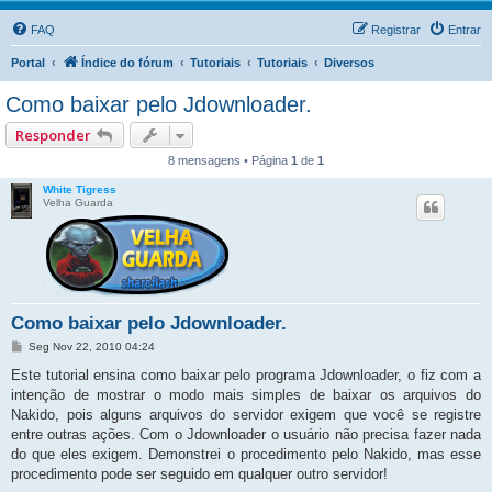
FAQ
Registrar
Entrar
Portal
Índice do fórum
Tutoriais
Tutoriais
Diversos
Como baixar pelo Jdownloader.
Responder
8 mensagens • Página
1
de
1
White Tigress
Velha Guarda
Como baixar pelo Jdownloader.
M
Seg Nov 22, 2010 04:24
e
n
Este tutorial ensina como baixar pelo programa Jdownloader, o fiz com a
s
intenção de mostrar o modo mais simples de baixar os arquivos do
a
g
Nakido, pois alguns arquivos do servidor exigem que você se registre
e
entre outras ações. Com o Jdownloader o usuário não precisa fazer nada
m
do que eles exigem. Demonstrei o procedimento pelo Nakido, mas esse
procedimento pode ser seguido em qualquer outro servidor!