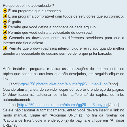
Porque escolhi o Jdownloader?
É um programa que eu conheço.
É um programa compratível com todos os servidores que eu conheço.
É grátis.
Permite que você defina a prioridade de cada arquivo.
Permite que você defina a velocidade do download.
Gerencia os downloads entre os diferentes servidores para que a
internet não fique ociosa
Permite que o download seja interrompido e reiniciado quando melhor
atender a necessidade do usuário sem perder o que já foi baixado.
Após instalar o programa e baixar as atualizações do mesmo, entre no
tópico que possui os arquivos que são desejados, em seguida clique no
link.
[shot]
http://i250.photobucket.com/albums/gg26 ... tled-1.jpg
[/shot]
Quando abrir a janela do servidor copie ou recorte o endereço da página.
O Jdownloader irá adicionar os links na “orelha” de captura de links
automaticamente.
[shot]
http://i250.photobucket.com/albums/gg26 ... -3copy.jpg
[/shot]
Se ele não capturar automaticamente, então você deverá inserir o link no
modo manual. Clique em “Adicionar URL” (1) no fim da “orelha” de
“Captura de links”, cole o endereço (2) da página e clique em “Analisar
URLs” (3)