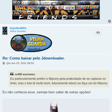
NightWolfBRA
Velha Guarda
Re: Como baixar pelo Jdownloader.
M
Qui Jun 23, 2011 09:52
e
n
s
ro455 escreveu:
a
g
Eu particularmente prefiro o Mipony pela praticidade de se capturar os
e
links, mas o tuto tá muito bom, futuramente talvez eu faça um do Mipony
m
Eu não conhecia esse, semrpe bom saber de outras opções!