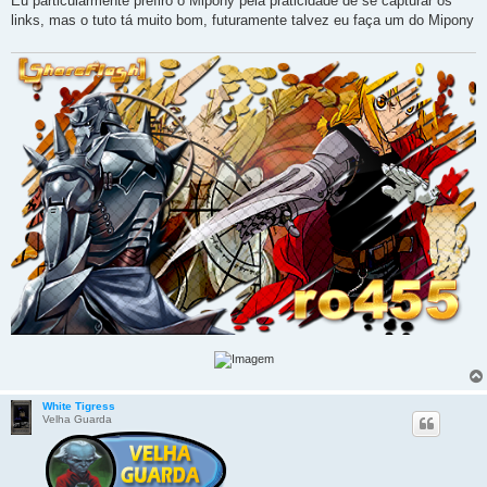
Eu particularmente prefiro o Mipony pela praticidade de se capturar os
s
links, mas o tuto tá muito bom, futuramente talvez eu faça um do Mipony
a
g
e
m
White Tigress
Velha Guarda