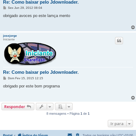
Re: Como baixar pelo Jdownloader.
M
Sex Jun 29, 2012 08:04
e
n
obrigado avoces po este lamça mento
s
a
g
e
m
josejorge
Iniciante
Re: Como baixar pelo Jdownloader.
M
Dom Fev 15, 2015 12:15
e
n
obrigado por este bom programa
s
a
g
e
m
Responder
8 mensagens • Página
1
de
1
Ir para
Portal
Índice do fórum
Todos os horários são
UTC-03:00