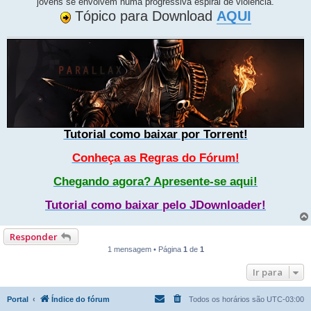
jovens se envolvem numa progressiva espiral de violência.
Tópico para Download
AQUI
Tutorial como baixar por Torrent!
Conheça as Regras do Fórum!
Chegando agora? Apresente-se aqui!
Tutorial como baixar pelo JDownloader!
Responder
1 mensagem • Página
1
de
1
Ir para
Portal
Índice do fórum
Todos os horários são
UTC-03:00