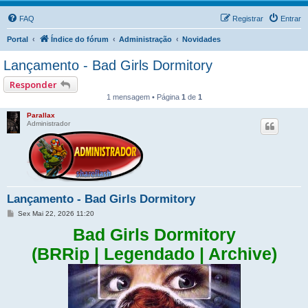
FAQ
Registrar
Entrar
Portal
Índice do fórum
Administração
Novidades
Lançamento - Bad Girls Dormitory
Responder
1 mensagem • Página
1
de
1
Parallax
Administrador
Lançamento - Bad Girls Dormitory
M
Sex Mai 22, 2026 11:20
e
n
Bad Girls Dormitory
s
a
(BRRip | Legendado | Archive)
g
e
m