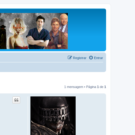
Registrar
Entrar
1 mensagem • Página
1
de
1