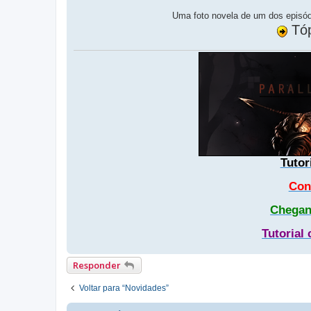
Uma foto novela de um dos episód
Tóp
Tutor
Con
Chegan
Tutorial
Responder
Voltar para “Novidades”