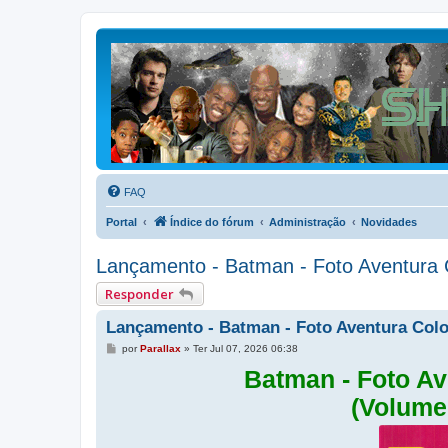
FAQ
Portal
Índice do fórum
Administração
Novidades
Lançamento - Batman - Foto Aventura C
Responder
Lançamento - Batman - Foto Aventura Color
M
por
Parallax
»
Ter Jul 07, 2026 06:38
e
n
Batman - Foto Av
s
a
(Volume
g
e
m