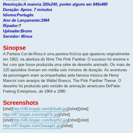
Resolução:A maioria 320x240, porém alguns em 640x480
Duração: Aprox. 7 minutos
Idioma:Portugês
Ano de Lançamento:1964
Ripador:?
Uploader:Bruno
Servidor: Minus
Sinopse
A Pantera Cor-de-Rosa é uma pantera fictícia que apareceu originalmente
em 1963, na abertura do filme The Pink Panther. O sucesso foi enorme e
fez com que fosse produzida uma série de desenho animado. Os mais de
120 episódios tiveram em média seis minutos de duração. As aventuras
da personagem eram acompanhadas pela famosa música de Henry
Mancini com arranjos de Waltel Branco, The Pink Panther Theme. O
desenho foi produzido pelo estúdio de animação americano DePatie-
Freleng Enterprises, de 1964 a 1980.
Screenshots
[shot]
http://i48.tinypic.com/jh3udd.jpg
[/shot][shot]
http://i47.tinypic.com/nzg07k.jpg
[/shot]
[shot]
http://i45.tinypic.com/fxqzh2.jpg
[/shot][shot]
http://i47.tinypic.com/2wcege1.jpg
[/shot]