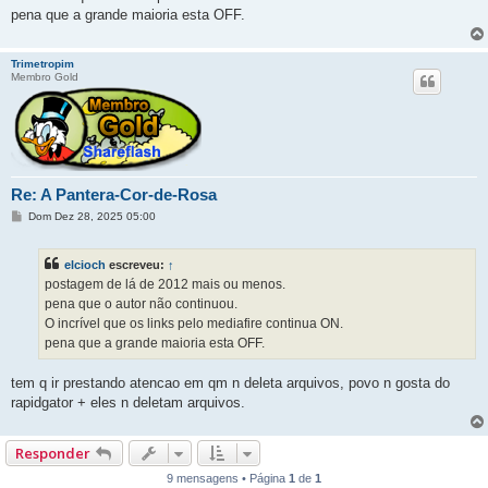
e
pena que a grande maioria esta OFF.
m
Trimetropim
Membro Gold
Re: A Pantera-Cor-de-Rosa
M
Dom Dez 28, 2025 05:00
e
n
s
elcioch
escreveu:
↑
a
g
postagem de lá de 2012 mais ou menos.
e
pena que o autor não continuou.
m
O incrível que os links pelo mediafire continua ON.
pena que a grande maioria esta OFF.
tem q ir prestando atencao em qm n deleta arquivos, povo n gosta do
rapidgator + eles n deletam arquivos.
Responder
9 mensagens • Página
1
de
1