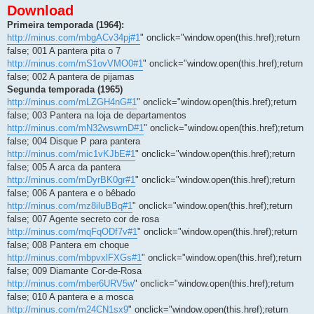
Download
Primeira temporada (1964):
http://minus.com/mbgACv34pj#1
" onclick="window.open(this.href);return
false; 001 A pantera pita o 7
http://minus.com/mS1ovVMO0#1
" onclick="window.open(this.href);return
false; 002 A pantera de pijamas
Segunda temporada (1965)
http://minus.com/mLZGH4nG#1
" onclick="window.open(this.href);return
false; 003 Pantera na loja de departamentos
http://minus.com/mN32wswmD#1
" onclick="window.open(this.href);return
false; 004 Disque P para pantera
http://minus.com/mic1vKJbE#1
" onclick="window.open(this.href);return
false; 005 A arca da pantera
http://minus.com/mDyrBK0gr#1
" onclick="window.open(this.href);return
false; 006 A pantera e o bêbado
http://minus.com/mz8iluBBq#1
" onclick="window.open(this.href);return
false; 007 Agente secreto cor de rosa
http://minus.com/mqFqODf7v#1
" onclick="window.open(this.href);return
false; 008 Pantera em choque
http://minus.com/mbpvxlFXGs#1
" onclick="window.open(this.href);return
false; 009 Diamante Cor-de-Rosa
http://minus.com/mber6URV5w
" onclick="window.open(this.href);return
false; 010 A pantera e a mosca
http://minus.com/m24CN1sx9
" onclick="window.open(this.href);return