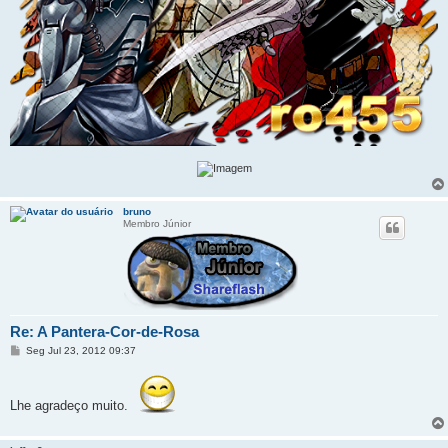
bruno
Membro Júnior
Re: A Pantera-Cor-de-Rosa
M
Seg Jul 23, 2012 09:37
e
n
s
a
Lhe agradeço muito.
g
e
m