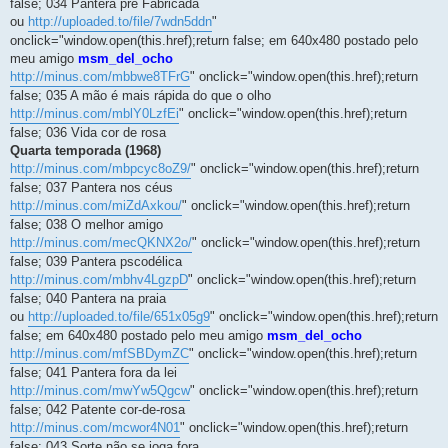
false; 034 Pantera pré Fabricada
ou
http://uploaded.to/file/7wdn5ddn
"
onclick="window.open(this.href);return false; em 640x480 postado pelo
meu amigo
msm_del_ocho
http://minus.com/mbbwe8TFrG
" onclick="window.open(this.href);return
false; 035 A mão é mais rápida do que o olho
http://minus.com/mblY0LzfEi
" onclick="window.open(this.href);return
false; 036 Vida cor de rosa
Quarta temporada (1968)
http://minus.com/mbpcyc8oZ9/
" onclick="window.open(this.href);return
false; 037 Pantera nos céus
http://minus.com/miZdAxkou/
" onclick="window.open(this.href);return
false; 038 O melhor amigo
http://minus.com/mecQKNX2o/
" onclick="window.open(this.href);return
false; 039 Pantera pscodélica
http://minus.com/mbhv4LgzpD
" onclick="window.open(this.href);return
false; 040 Pantera na praia
ou
http://uploaded.to/file/651x05g9
" onclick="window.open(this.href);return
false; em 640x480 postado pelo meu amigo
msm_del_ocho
http://minus.com/mfSBDymZC
" onclick="window.open(this.href);return
false; 041 Pantera fora da lei
http://minus.com/mwYw5Qgcw
" onclick="window.open(this.href);return
false; 042 Patente cor-de-rosa
http://minus.com/mcwor4N01
" onclick="window.open(this.href);return
false; 043 Sorte não se joga fora