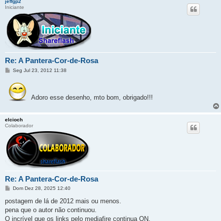
jeffgp2
Iniciante
Re: A Pantera-Cor-de-Rosa
M
Seg Jul 23, 2012 11:38
e
n
s
a
Adoro esse desenho, mto bom, obrigado!!!
g
e
m
elcioch
Colaborador
Re: A Pantera-Cor-de-Rosa
M
Dom Dez 28, 2025 12:40
e
n
postagem de lá de 2012 mais ou menos.
s
pena que o autor não continuou.
a
g
O incrível que os links pelo mediafire continua ON.