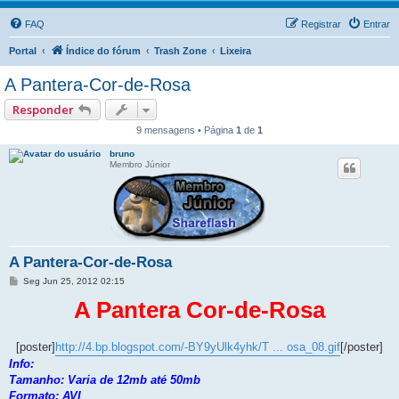
FAQ
Registrar
Entrar
Portal
Índice do fórum
Trash Zone
Lixeira
A Pantera-Cor-de-Rosa
Responder
9 mensagens • Página
1
de
1
bruno
Membro Júnior
A Pantera-Cor-de-Rosa
M
Seg Jun 25, 2012 02:15
e
n
A Pantera Cor-de-Rosa
s
a
g
e
[poster]
http://4.bp.blogspot.com/-BY9yUlk4yhk/T ... osa_08.gif
[/poster]
m
Info:
Tamanho: Varia de 12mb até 50mb
Formato: AVI