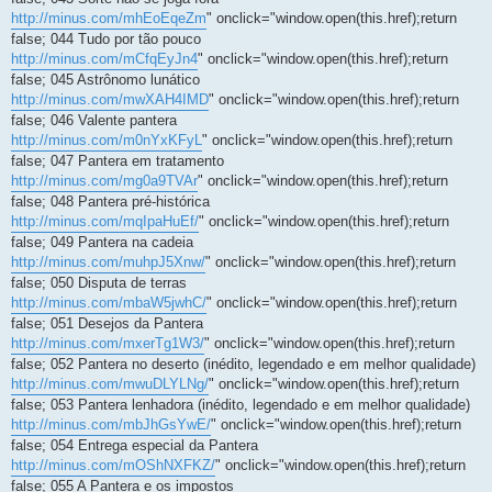
http://minus.com/mhEoEqeZm
" onclick="window.open(this.href);return
false; 044 Tudo por tão pouco
http://minus.com/mCfqEyJn4
" onclick="window.open(this.href);return
false; 045 Astrônomo lunático
http://minus.com/mwXAH4IMD
" onclick="window.open(this.href);return
false; 046 Valente pantera
http://minus.com/m0nYxKFyL
" onclick="window.open(this.href);return
false; 047 Pantera em tratamento
http://minus.com/mg0a9TVAr
" onclick="window.open(this.href);return
false; 048 Pantera pré-histórica
http://minus.com/mqIpaHuEf/
" onclick="window.open(this.href);return
false; 049 Pantera na cadeia
http://minus.com/muhpJ5Xnw/
" onclick="window.open(this.href);return
false; 050 Disputa de terras
http://minus.com/mbaW5jwhC/
" onclick="window.open(this.href);return
false; 051 Desejos da Pantera
http://minus.com/mxerTg1W3/
" onclick="window.open(this.href);return
false; 052 Pantera no deserto (inédito, legendado e em melhor qualidade)
http://minus.com/mwuDLYLNg/
" onclick="window.open(this.href);return
false; 053 Pantera lenhadora (inédito, legendado e em melhor qualidade)
http://minus.com/mbJhGsYwE/
" onclick="window.open(this.href);return
false; 054 Entrega especial da Pantera
http://minus.com/mOShNXFKZ/
" onclick="window.open(this.href);return
false; 055 A Pantera e os impostos