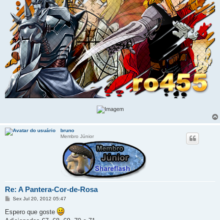
bruno
Membro Júnior
Re: A Pantera-Cor-de-Rosa
M
Sex Jul 20, 2012 05:47
e
n
Espero que goste
s