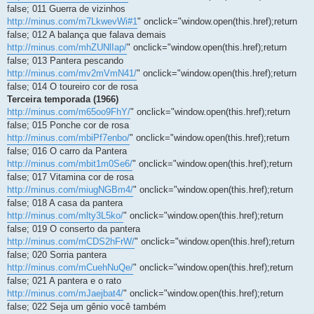
false; 011 Guerra de vizinhos
http://minus.com/m7LkwevWi#1
" onclick="window.open(this.href);return
false; 012 A balança que falava demais
http://minus.com/mhZUNlIap/
" onclick="window.open(this.href);return
false; 013 Pantera pescando
http://minus.com/mv2mVmN41/
" onclick="window.open(this.href);return
false; 014 O toureiro cor de rosa
Terceira temporada (1966)
http://minus.com/m65oo9FhY/
" onclick="window.open(this.href);return
false; 015 Ponche cor de rosa
http://minus.com/mbiPf7enbo/
" onclick="window.open(this.href);return
false; 016 O carro da Pantera
http://minus.com/mbit1m0Se6/
" onclick="window.open(this.href);return
false; 017 Vitamina cor de rosa
http://minus.com/miugNGBm4/
" onclick="window.open(this.href);return
false; 018 A casa da pantera
http://minus.com/mlty3L5ko/
" onclick="window.open(this.href);return
false; 019 O conserto da pantera
http://minus.com/mCDS2hFrW/
" onclick="window.open(this.href);return
false; 020 Sorria pantera
http://minus.com/mCuehNuQe/
" onclick="window.open(this.href);return
false; 021 A pantera e o rato
http://minus.com/mJaejbat4/
" onclick="window.open(this.href);return
false; 022 Seja um gênio você também