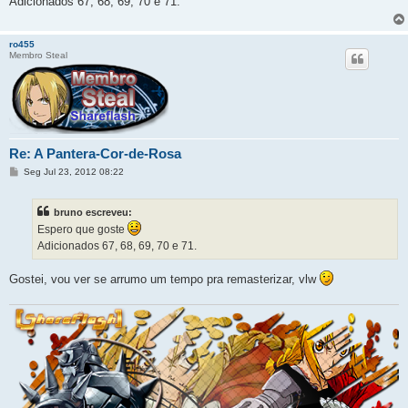
Adicionados 67, 68, 69, 70 e 71.
a
g
e
m
ro455
Membro Steal
Re: A Pantera-Cor-de-Rosa
M
Seg Jul 23, 2012 08:22
e
n
s
bruno escreveu:
a
g
Espero que goste
e
Adicionados 67, 68, 69, 70 e 71.
m
Gostei, vou ver se arrumo um tempo pra remasterizar, vlw