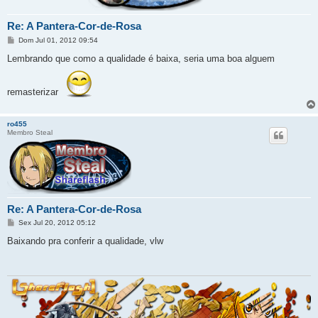
Re: A Pantera-Cor-de-Rosa
M
Dom Jul 01, 2012 09:54
e
n
Lembrando que como a qualidade é baixa, seria uma boa alguem
s
a
g
remasterizar
e
m
ro455
Membro Steal
Re: A Pantera-Cor-de-Rosa
M
Sex Jul 20, 2012 05:12
e
n
Baixando pra conferir a qualidade, vlw
s
a
g
e
m