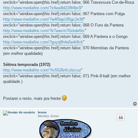
onclick="window.open(this.href);return false; 066 Travessura Cor-de-Rosa
http://www.mediafire.com/?z4wa9d228f4br3i
"
onclick="window.open(this.href);return false; 067 Pantera com Pulga
http://www.mediafire.com/?w4f0ap195gc2e38
"
onclick="window.open(this.href);return false; 068 O Furo da Pantera
http://www.mediafire.com/?k7wavm70xbde5tc
"
onclick="window.open(this.href);return false; 069 A Pantera e o Gongo
http://www.mediafire.com/?guyq8h4a5e4r8ck
"
onclick="window.open(this.href);return false; 070 Memórias da Pantera
(em melhor qualidade)
Sétima temporada (1972)
http://www.mediafire.com/?tv5526nfczbccur
"
onclick="window.open(this.href);return false; 071 Pink-8-ball (em melhor
qualidade )
Postarei o resto, mais pra frente
bruno
Membro Júnior