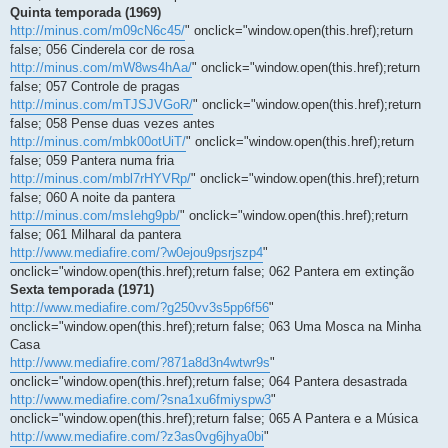
Quinta temporada (1969)
http://minus.com/m09cN6c45/
" onclick="window.open(this.href);return
false; 056 Cinderela cor de rosa
http://minus.com/mW8ws4hAa/
" onclick="window.open(this.href);return
false; 057 Controle de pragas
http://minus.com/mTJSJVGoR/
" onclick="window.open(this.href);return
false; 058 Pense duas vezes antes
http://minus.com/mbk00otUiT/
" onclick="window.open(this.href);return
false; 059 Pantera numa fria
http://minus.com/mbl7rHYVRp/
" onclick="window.open(this.href);return
false; 060 A noite da pantera
http://minus.com/msIehg9pb/
" onclick="window.open(this.href);return
false; 061 Milharal da pantera
http://www.mediafire.com/?w0ejou9psrjszp4
"
onclick="window.open(this.href);return false; 062 Pantera em extinção
Sexta temporada (1971)
http://www.mediafire.com/?g250vv3s5pp6f56
"
onclick="window.open(this.href);return false; 063 Uma Mosca na Minha
Casa
http://www.mediafire.com/?871a8d3n4wtwr9s
"
onclick="window.open(this.href);return false; 064 Pantera desastrada
http://www.mediafire.com/?sna1xu6fmiyspw3
"
onclick="window.open(this.href);return false; 065 A Pantera e a Música
http://www.mediafire.com/?z3as0vg6jhya0bi
"